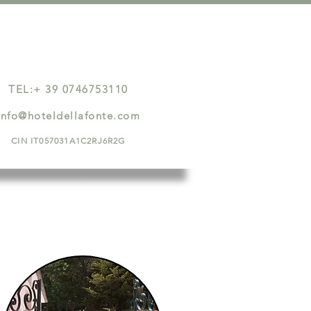
OFFERTE
EVENTI
TEL:+ 39 0746753110
info@hoteldellafonte.com
CIN IT057031A1C2RJ6R2G