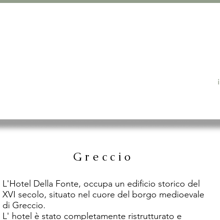
ENOTARE - RESERVATION
GALLERIA
DINTORNI
Dimora della Fonte
Greccio
Greccio
L'Hotel Della Fonte, occupa un edificio storico del
XVI secolo, situato nel cuore del borgo medioevale
di Greccio.
L' hotel è stato completamente ristrutturato e